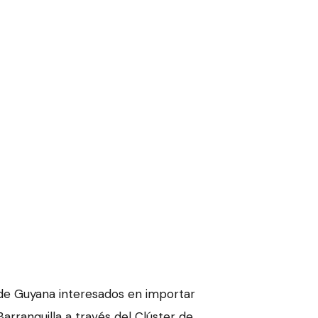
de Guyana interesados en importar
rranquilla a través del Clúster de