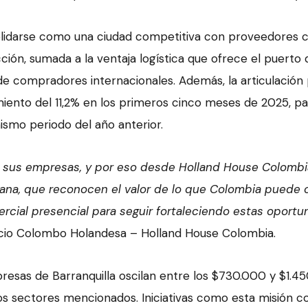
olidarse como una ciudad competitiva con proveedores c
ión, sumada a la ventaja logística que ofrece el puerto 
 de compradores internacionales. Además, la articulación
miento del 11,2% en los primeros cinco meses de 2025, p
smo periodo del año anterior.
a y sus empresas, y por eso desde Holland House Colom
a, que reconocen el valor de lo que Colombia puede o
ercial presencial para seguir fortaleciendo estas oportu
rcio Colombo Holandesa – Holland House Colombia.
esas de Barranquilla oscilan entre los $730.000 y $1.450
os sectores mencionados. Iniciativas como esta misión co