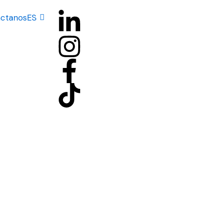
ctanos
ES