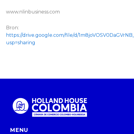
www.nlinbusiness.com
Bron:
https://drive.google.com/file/d/1m8joVOSV0DaGVr
usp=sharing
MENU