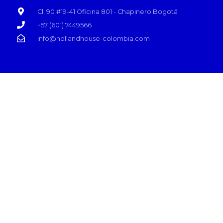
Cl. 90 #19-41 Oficina 801 - Chapinero Bogotá
+57 (601) 7449566
info@hollandhouse-colombia.com