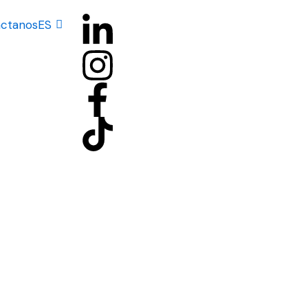
ctanos
ES