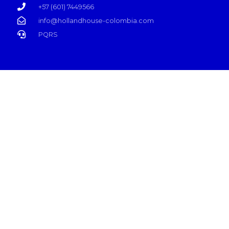
+57 (601) 7449566
info@hollandhouse-colombia.com
PQRS